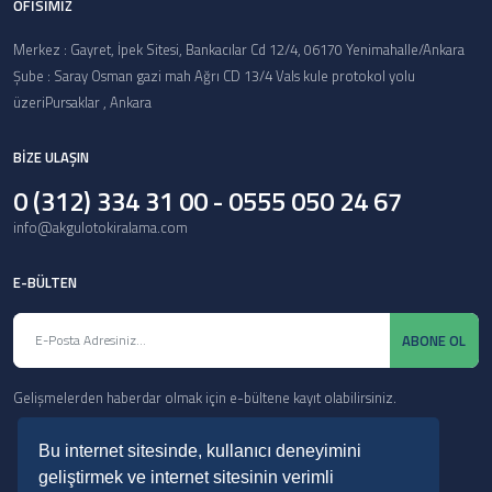
OFİSİMİZ
Merkez : Gayret, İpek Sitesi, Bankacılar Cd 12/4, 06170 Yenimahalle/Ankara
Şube : Saray Osman gazi mah Ağrı CD 13/4 Vals kule protokol yolu
üzeriPursaklar , Ankara
BİZE ULAŞIN
0 (312) 334 31 00 - 0555 050 24 67
info@akgulotokiralama.com
E-BÜLTEN
ABONE OL
Gelişmelerden haberdar olmak için e-bültene kayıt olabilirsiniz.
Bu internet sitesinde, kullanıcı deneyimini
geliştirmek ve internet sitesinin verimli