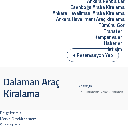
Ankara Rent a Car
Esenboğa Araba Kiralama
Ankara Havalimanı Araba Kiralama
Ankara Havalimanı Araç kiralama
Tümünü Gör
Transfer
Kampanyalar
Haberler
İletişim
+ Rezervasyon Yap
Menu
Dalaman Araç
EUR
Anasayfa
Kurumsal
Kiralama
Dalaman Araç Kiralama
Hakkımızda
Misyon Ve Vizyon
Sıkça Sorulan Sorular
Belgelerimiz
Marka Ortaklıklarımız
Şubelerimiz