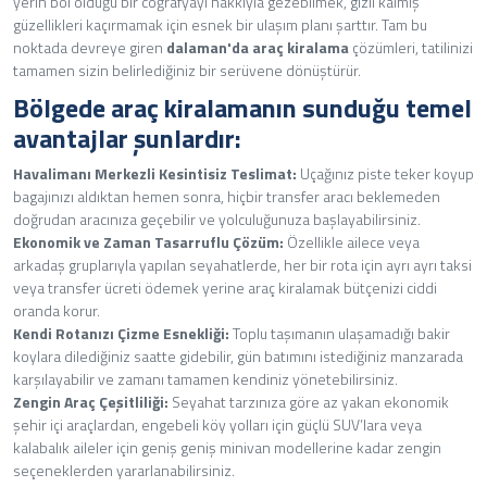
yerin bol olduğu bir coğrafyayı hakkıyla gezebilmek, gizli kalmış
güzellikleri kaçırmamak için esnek bir ulaşım planı şarttır. Tam bu
noktada devreye giren
dalaman'da araç kiralama
çözümleri, tatilinizi
tamamen sizin belirlediğiniz bir serüvene dönüştürür.
Bölgede araç kiralamanın sunduğu temel
avantajlar şunlardır:
Havalimanı Merkezli Kesintisiz Teslimat:
Uçağınız piste teker koyup
bagajınızı aldıktan hemen sonra, hiçbir transfer aracı beklemeden
doğrudan aracınıza geçebilir ve yolculuğunuza başlayabilirsiniz.
Ekonomik ve Zaman Tasarruflu Çözüm:
Özellikle ailece veya
arkadaş gruplarıyla yapılan seyahatlerde, her bir rota için ayrı ayrı taksi
veya transfer ücreti ödemek yerine araç kiralamak bütçenizi ciddi
oranda korur.
Kendi Rotanızı Çizme Esnekliği:
Toplu taşımanın ulaşamadığı bakir
koylara dilediğiniz saatte gidebilir, gün batımını istediğiniz manzarada
karşılayabilir ve zamanı tamamen kendiniz yönetebilirsiniz.
Zengin Araç Çeşitliliği:
Seyahat tarzınıza göre az yakan ekonomik
şehir içi araçlardan, engebeli köy yolları için güçlü SUV’lara veya
kalabalık aileler için geniş geniş minivan modellerine kadar zengin
seçeneklerden yararlanabilirsiniz.