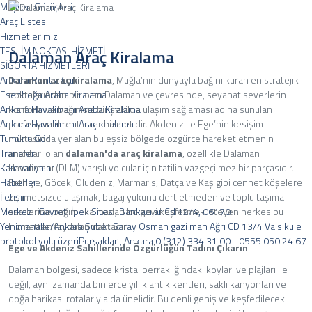
Müşteri Görüşleri
Araç Listesi
Hizmetlerimiz
TESLİM NOKTASI HİZMETİ
Dalaman Araç Kiralama
SİĞORTA HİZMETLERİ
Dalaman araç kiralama
, Muğla’nın dünyayla bağını kuran en stratejik
Ankara Rent a Car
noktalarından biri olan Dalaman ve çevresinde, seyahat severlerin
Esenboğa Araba Kiralama
konforlu ve bağımsız bir şekilde ulaşım sağlaması adına sunulan
Ankara Havalimanı Araba Kiralama
profesyonel rent a car hizmetidir. Akdeniz ile Ege’nin kesişim
Ankara Havalimanı Araç kiralama
noktasında yer alan bu eşsiz bölgede özgürce hareket etmenin
Tümünü Gör
anahtarı olan
dalaman'da araç kiralama
, özellikle Dalaman
Transfer
Havalimanı (DLM) varışlı yolcular için tatilin vazgeçilmez bir parçasıdır.
Kampanyalar
Fethiye, Göcek, Ölüdeniz, Marmaris, Datça ve Kaş gibi cennet köşelere
Haberler
zahmetsizce ulaşmak, bagaj yükünü dert etmeden ve toplu taşıma
İletişim
saatlerine bağımlı kalmadan bölgeyi keşfetmek isteyen herkes bu
Merkez : Gayret, İpek Sitesi, Bankacılar Cd 12/4, 06170
hizmetten faydalanmaktadır.
Yenimahalle/Ankara Şube : Saray Osman gazi mah Ağrı CD 13/4 Vals kule
protokol yolu üzeriPursaklar , Ankara
0 (312) 334 31 00 - 0555 050 24 67
Ege ve Akdeniz Sahillerinde Özgürlüğün Tadını Çıkarın
Dalaman bölgesi, sadece kristal berraklığındaki koyları ve plajları ile
değil, aynı zamanda binlerce yıllık antik kentleri, saklı kanyonları ve
doğa harikası rotalarıyla da ünelidir. Bu denli geniş ve keşfedilecek