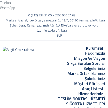
Telefon
WhatsApp
0 (312) 334 31 00 - 0555 050 24 67
Merkez : Gayret, İpek Sitesi, Bankacılar Cd 12/4, 06170 Yenimahalle/Ankara
Şube : Saray Osman gazi mah Ağrı CD 13/4 Vals kule protokol yolu
üzeriPursaklar , Ankara
EUR
Kurumsal
Hakkımızda
Misyon Ve Vizyon
Sıkça Sorulan Sorular
Belgelerimiz
Marka Ortaklıklarımız
Şubelerimiz
Müşteri Görüşleri
Araç Listesi
Hizmetlerimiz
TESLİM NOKTASI HİZMETİ
SİĞORTA HİZMETLERİ