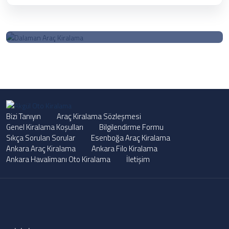
Bize Soru Sorun
Bizi Tanıyın
Araç Kiralama Sözleşmesi
Satış öncesi destek & sorularınız için 09:00-18:00 arasında
arayabilirsiniz.
Genel Kiralama Koşulları
Bilgilendirme Formu
Sıkça Sorulan Sorular
Esenboğa Araç Kiralama
Ankara Araç Kiralama
Ankara Filo Kiralama
ÇAĞRI MERKEZIMIZ
Ankara Havalimanı Oto Kiralama
İletişim
0 (312) 334 31 00 - 0555 050 24 67