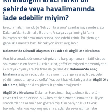
şehirde veya havalimanında
iade edebilir miyim?
Evet, firmaların sunduğu "tek yön kiralama" avantajı sayesinde aracı
Dalaman'dan teslim alıp Bodrum, Antalya veya İzmir gibi farklı
lokasyonlardaki havalimanlarında iade edebilirsiniz. Bu işlem için
genellikle mesafe bazlı bir tek yön ücreti uygulanır.
Dalaman’da Güvenli Ulaşımın Tek Adresi: Akgül Oto Kiralama
Araç kiralamada dönemsel sürprizlerle karşılaşmamanın, tatili strese
sokmamanın en önemli kuralı dürüst, şeffaf ve müşteri memnuniyetini
ilk sıraya koyan yerel bir firma ile çalışmaktır.
Dalaman'da araç
kiralama
arayışınızda; bakımlı ve son model geniş araç filosu, güler
yüzlü hizmet anlayışı ve şeffaf fiyat politikasıyla fark yaratan
Akgül Oto
Kiralama
, bölgedeki en güvenilir çözüm ortağınızdır.
Akgül Oto Kiralama
, Dalaman Havalimanı başta olmak üzere tüm
çevre tatil beldelerinde 7/24 kesintisiz hizmet sunmaktadır. Hijyen
standartlarına azami özen gösterilmiş, tüm periyodik ve teknik
bakımları eksiksiz yapılmış güvenli araçlarıyla seyahatinizi riske