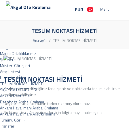
EUR
Menu
Kurumsal
Hakkımızda
TESLİM NOKTASI HİZMETİ
Misyon Ve Vizyon
TESLİM NOKTASI HİZMETİ
Anasayfa
Sıkça Sorulan Sorular
Belgelerimiz
Marka Ortaklıklarımız
Şubelerimiz
Müşteri Görüşleri
Araç Listesi
TESLİM NOKTASI HİZMETİ
Hizmetlerimiz
TESLİM NOKTASI HİZMETİ
Kiralık aracınızı dilediğiniz farklı şehir ve noktalarda teslim alabilir ve
SİĞORTA HİZMETLERİ
teslim edebilirsiniz.
Ankara Rent a Car
Esenboğa Araba Kiralama
Böylece araç kiralamanın tadını çıkarmış olursunuz.
Ankara Havalimanı Araba Kiralama
Bu hizmetin değişen ücretleri için bilgi almayı unutmayınız.
Ankara Havalimanı Araç kiralama
Tümünü Gör
Transfer