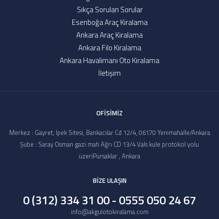
ÇAĞRI MERKEZIMIZ
Sıkça Sorulan Sorular
0 (312) 334 31 00 - 0555 050 24 67
Esenboğa Araç Kiralama
Ankara Araç Kiralama
Ankara Filo Kiralama
Ankara Havalimanı Oto Kiralama
İletişim
OFİSİMİZ
Merkez : Gayret, İpek Sitesi, Bankacılar Cd 12/4, 06170 Yenimahalle/Ankara
Şube : Saray Osman gazi mah Ağrı CD 13/4 Vals kule protokol yolu
üzeriPursaklar , Ankara
BİZE ULAŞIN
0 (312) 334 31 00 - 0555 050 24 67
info@akgulotokiralama.com