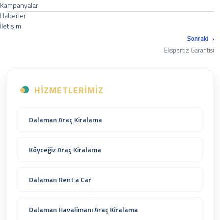
Kampanyalar
Haberler
İletişim
Sonraki
Ekspertiz Garantisi
Merkez : Gayret, İpek Sitesi, Bankacılar Cd 12/4, 06170 Yenimahalle/Ankara Şube :
Saray Osman gazi mah Ağrı CD 13/4 Vals kule protokol yolu üzeriPursaklar , Ankara
HIZMETLERIMIZ
0 (312) 334 31 00 - 0555 050 24 67
Dalaman Araç Kiralama
Köyceğiz Araç Kiralama
Dalaman Rent a Car
Dalaman Havalimanı Araç Kiralama