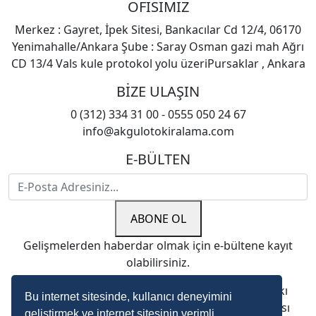
OFİSİMİZ
Merkez : Gayret, İpek Sitesi, Bankacılar Cd 12/4, 06170
Yenimahalle/Ankara Şube : Saray Osman gazi mah Ağrı
CD 13/4 Vals kule protokol yolu üzeriPursaklar , Ankara
BİZE ULAŞIN
0 (312) 334 31 00 - 0555 050 24 67
info@akgulotokiralama.com
E-BÜLTEN
ABONE OL
Gelişmelerden haberdar olmak için e-bültene kayıt
olabilirsiniz.
Copyright © 2022. Çağrı Oto Kiralama. Her Hakkı
Bu internet sitesinde, kullanıcı deneyimini
Saklıdır. kopyalanması, çoğaltılması ve dağıtılması
geliştirmek ve internet sitesinin verimli