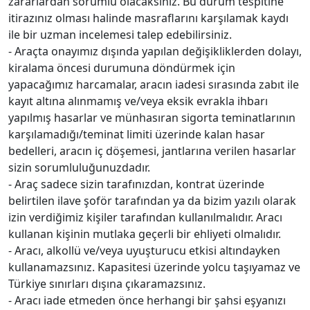
zararlardan sorumlu olacaksınız. Bu durum tespitine
itirazınız olması halinde masraflarını karşılamak kaydı
ile bir uzman incelemesi talep edebilirsiniz.
- Araçta onayımız dışında yapılan değişikliklerden dolayı,
kiralama öncesi durumuna döndürmek için
yapacağımız harcamalar, aracın iadesi sırasında zabıt ile
kayıt altına alınmamış ve/veya eksik evrakla ihbarı
yapılmış hasarlar ve münhasıran sigorta teminatlarının
karşılamadığı/teminat limiti üzerinde kalan hasar
bedelleri, aracın iç döşemesi, jantlarına verilen hasarlar
sizin sorumluluğunuzdadır.
- Araç sadece sizin tarafınızdan, kontrat üzerinde
belirtilen ilave şoför tarafından ya da bizim yazılı olarak
izin verdiğimiz kişiler tarafından kullanılmalıdır. Aracı
kullanan kişinin mutlaka geçerli bir ehliyeti olmalıdır.
- Aracı, alkollü ve/veya uyuşturucu etkisi altındayken
kullanamazsınız. Kapasitesi üzerinde yolcu taşıyamaz ve
Türkiye sınırları dışına çıkaramazsınız.
- Aracı iade etmeden önce herhangi bir şahsi eşyanızı