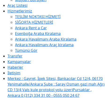
Araç Listesi
Hizmetlerimiz
TESLİM NOKTASI HİZMETİ
SİĞORTA HİZMETLERİ
Ankara Rent a Car
Esenboğa Araba Kiralama
Ankara Havalimanı Araba Kiralama
Ankara Havalimanı Araç kiralama
Tümünü Gör
Transfer
Kampanyalar
Haberler
İletişim
Merkez : Gayret, İpek Sitesi, Bankacılar Cd 12/4, 06170
Yenimahalle/Ankara Şube : Saray Osman gazi mah Ağrı
CD 13/4 Vals kule protokol yolu üzeriPursaklar ,
Ankara
0 (312) 334 31 00 - 0555 050 24 67