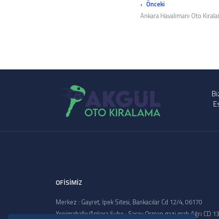
Önceki
Ankara Havalimanı Oto Kiral
Bi
E
OFİSİMİZ
Merkez : Gayret, İpek Sitesi, Bankacılar Cd 12/4, 06170
Yenimahalle/Ankara Şube : Saray Osman gazi mah Ağrı CD 1