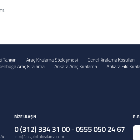
ama
zi Tanıyın
Araç Kiralama Sözleşmesi
Genel Kiralama Koşulları
senboğa Araç Kiralama
Ankara Araç Kiralama
Ankara Filo Kira
BİZE ULAŞIN
E-B
0 (312) 334 31 00 - 0555 050 24 67
3/4
info@akgulotokiralama.com