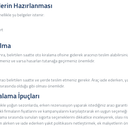
elerin Hazırlanması
ellikle şu belgeler istenir:
rt
Alma
 belirtilen saatte oto kiralama ofisine giderek aracınızı teslim alabilirsiniz
eniz ve varsa hasarları tutanağa geçirmeniz önemlidir.
acı belirtilen saatte ve yerde teslim etmeniz gerekir. Araç iade ederken, ya
ırasında olduğu gibi olması önemlidir.
alama İpuçları
ikle yoğun sezonlarda, erken rezervasyon yaparak istediğiniz aracı garanti al
klı firmaların fiyatlarını ve kampanyalarını karşılaştırarak en uygun seçeneği b
ama sırasında sunulan sigorta seçeneklerini dikkatlice inceleyerek, olası risk
m alırken ve iade ederken yakıt politikasını netleştirmek, ek maliyetlerin ö