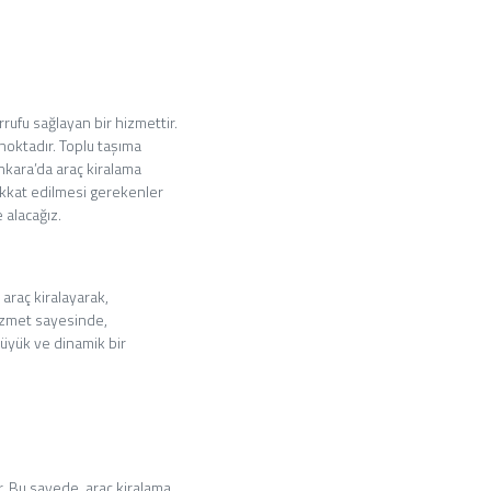
rrufu sağlayan bir hizmettir.
 noktadır. Toplu taşıma
Ankara’da araç kiralama
ikkat edilmesi gerekenler
 alacağız.
araç kiralayarak,
hizmet sayesinde,
büyük ve dinamik bir
r. Bu sayede, araç kiralama