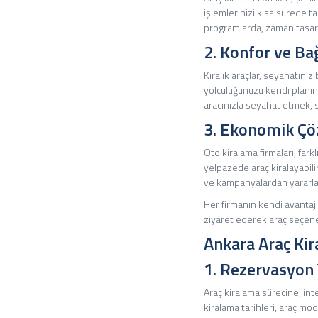
işlemlerinizi kısa sürede 
programlarda, zaman tasar
2. Konfor ve Ba
Kiralık araçlar, seyahatiniz
yolculuğunuzu kendi planını
aracınızla seyahat etmek, st
3. Ekonomik Çö
Oto kiralama firmaları, far
yelpazede araç kiralayabilir,
ve kampanyalardan yararla
Her firmanın kendi avantajla
ziyaret ederek araç seçenekl
Ankara Araç Kir
1. Rezervasyon
Araç kiralama sürecine, in
kiralama tarihleri, araç mo