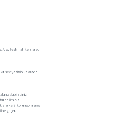
. Araç teslim alırken, aracın
kıt seviyesinin ve aracın
tına alabilirsiniz.
ulabilirsiniz.
lere karşı korunabilirsiniz.
nüne geçer.