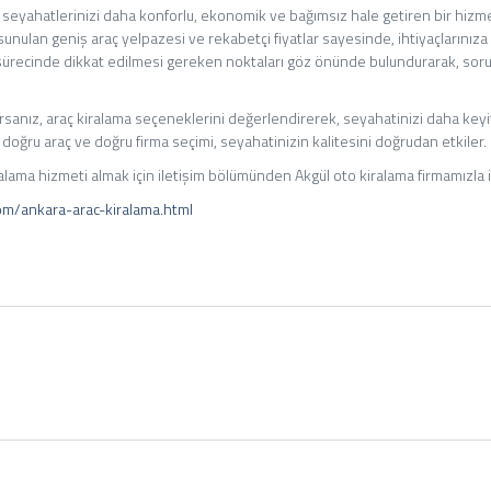
, seyahatlerinizi daha konforlu, ekonomik ve bağımsız hale getiren bir hizm
nulan geniş araç yelpazesi ve rekabetçi fiyatlar sayesinde, ihtiyaçlarınıza
ma sürecinde dikkat edilmesi gereken noktaları göz önünde bulundurarak, so
rsanız, araç kiralama seçeneklerini değerlendirerek, seyahatinizi daha keyifl
 doğru araç ve doğru firma seçimi, seyahatinizin kalitesini doğrudan etkiler.
alama hizmeti almak için iletişim bölümünden Akgül oto kiralama firmamızla il
com/ankara-arac-kiralama.html