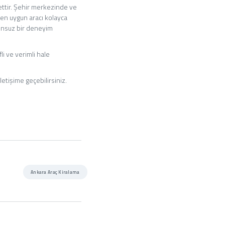
ettir. Şehir merkezinde ve
 en uygun aracı kolayca
runsuz bir deneyim
i ve verimli hale
etişime geçebilirsiniz.
Ankara Araç Kiralama