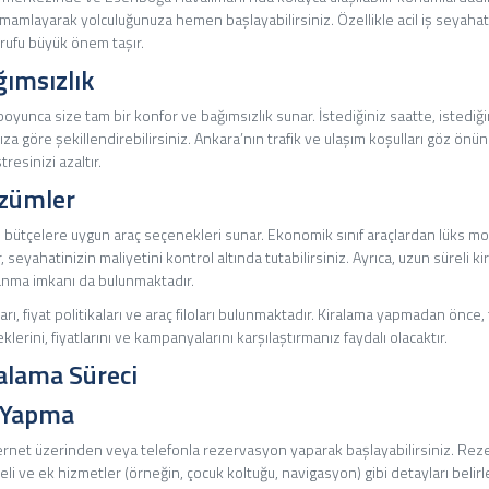
tamamlayarak yolculuğunuza hemen başlayabilirsiniz. Özellikle acil iş seyah
rufu büyük önem taşır.
ğımsızlık
 boyunca size tam bir konfor ve bağımsızlık sunar. İstediğiniz saatte, istediğin
za göre şekillendirebilirsiniz. Ankara’nın trafik ve ulaşım koşulları göz önün
resinizi azaltır.
zümler
klı bütçelere uygun araç seçenekleri sunar. Ekonomik sınıf araçlardan lüks mo
 seyahatinizin maliyetini kontrol altında tutabilirsiniz. Ayrıca, uzun süreli kir
nma imkanı da bulunmaktadır.
rı, fiyat politikaları ve araç filoları bulunmaktadır. Kiralama yapmadan önce, 
erini, fiyatlarını ve kampanyalarını karşılaştırmanız faydalı olacaktır.
alama Süreci
 Yapma
ternet üzerinden veya telefonla rezervasyon yaparak başlayabilirsiniz. Re
deli ve ek hizmetler (örneğin, çocuk koltuğu, navigasyon) gibi detayları belir