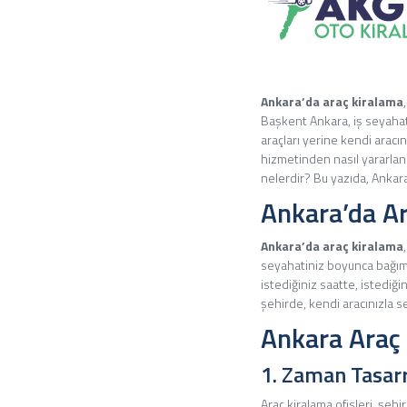
Ankara’da araç kiralama
Başkent Ankara, iş seyahatle
araçları yerine kendi aracı
hizmetinden nasıl yararlana
nelerdir? Bu yazıda, Ankara
Ankara’da Ar
Ankara’da araç kiralama
seyahatiniz boyunca bağıms
istediğiniz saatte, istediğ
şehirde, kendi aracınızla s
Ankara Araç 
1. Zaman Tasar
Araç kiralama ofisleri, şeh