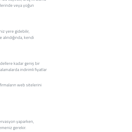
atlerinde veya yoğun
iz yere gidebilir,
e alındığında, kendi
dellere kadar geniş bir
alamalarda indirimli fiyatlar
firmaların web sitelerini
zervasyon yaparken,
lemeniz gerekir.