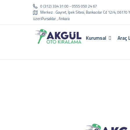
0 (312) 334 31 00 - 0555 050 24 67
Merkez : Gayret, İpek Sitesi, Bankacılar Cd 12/4, 06170
üzeriPursaklar , Ankara
Kurumsal
Araç 