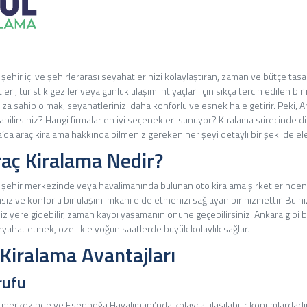
, şehir içi ve şehirlerarası seyahatlerinizi kolaylaştıran, zaman ve bütçe tasa
ri, turistik geziler veya günlük ulaşım ihtiyaçları için sıkça tercih edilen bir
nıza sahip olmak, seyahatlerinizi daha konforlu ve esnek hale getirir. Peki, 
bilirsiniz? Hangi firmalar en iyi seçenekleri sunuyor? Kiralama sürecinde d
’da araç kiralama hakkında bilmeniz gereken her şeyi detaylı bir şekilde ele
aç Kiralama Nedir?
, şehir merkezinde veya havalimanında bulunan oto kiralama şirketlerinden 
ız ve konforlu bir ulaşım imkanı elde etmenizi sağlayan bir hizmettir. Bu 
iniz yere gidebilir, zaman kaybı yaşamanın önüne geçebilirsiniz. Ankara gibi 
eyahat etmek, özellikle yoğun saatlerde büyük kolaylık sağlar.
Kiralama Avantajları
rufu
ir merkezinde ve Esenboğa Havalimanı’nda kolayca ulaşılabilir konumlardadı