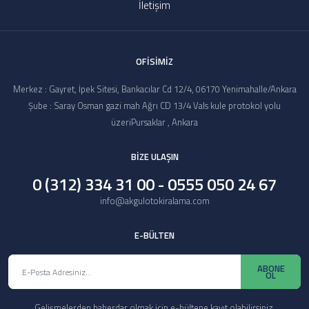
İletişim
OFİSİMİZ
Merkez : Gayret, İpek Sitesi, Bankacılar Cd 12/4, 06170 Yenimahalle/Ankara
Şube : Saray Osman gazi mah Ağrı CD 13/4 Vals kule protokol yolu
üzeriPursaklar , Ankara
BİZE ULAŞIN
0 (312) 334 31 00 - 0555 050 24 67
info@akgulotokiralama.com
E-BÜLTEN
ABONE
OL
Gelişmelerden haberdar olmak için e-bültene kayıt olabilirsiniz.