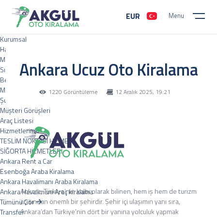
EUR
Menu
Kurumsal
Hakkımızda
Misyon Ve Vizyon
Ankara Ucuz Oto Kiralama
Sıkça Sorulan Sorular
Belgelerimiz
Marka Ortaklıklarımız
1220 Görüntüleme
12 Aralık 2025, 19:21
Şubelerimiz
Müşteri Görüşleri
Araç Listesi
Hizmetlerimiz
TESLİM NOKTASI HİZMETİ
SİĞORTA HİZMETLERİ
Ankara Rent a Car
Esenboğa Araba Kiralama
Ankara Havalimanı Araba Kiralama
Ankara, Türkiye’nin kalbi olarak bilinen, hem iş hem de turizm
Ankara Havalimanı Araç kiralama
açısından önemli bir şehirdir. Şehir içi ulaşımın yanı sıra,
Tümünü Gör
Ankara’dan Türkiye’nin dört bir yanına yolculuk yapmak
Transfer