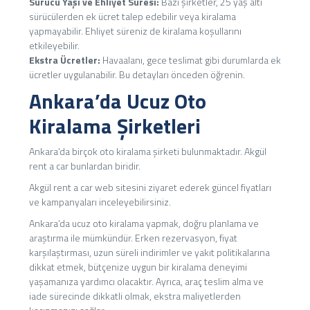
Sürücü Yaşı ve Ehliyet Süresi:
Bazı şirketler, 25 yaş altı
sürücülerden ek ücret talep edebilir veya kiralama
yapmayabilir. Ehliyet süreniz de kiralama koşullarını
etkileyebilir.
Ekstra Ücretler:
Havaalanı, gece teslimat gibi durumlarda ek
ücretler uygulanabilir. Bu detayları önceden öğrenin.
Ankara’da Ucuz Oto
Kiralama Şirketleri
Ankara’da birçok oto kiralama şirketi bulunmaktadır. Akgül
rent a car bunlardan biridir.
Akgül rent a car web sitesini ziyaret ederek güncel fiyatları
ve kampanyaları inceleyebilirsiniz.
Ankara’da ucuz oto kiralama yapmak, doğru planlama ve
araştırma ile mümkündür. Erken rezervasyon, fiyat
karşılaştırması, uzun süreli indirimler ve yakıt politikalarına
dikkat etmek, bütçenize uygun bir kiralama deneyimi
yaşamanıza yardımcı olacaktır. Ayrıca, araç teslim alma ve
iade sürecinde dikkatli olmak, ekstra maliyetlerden