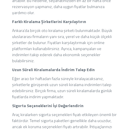
artabilir. Bu nedenle, seyahatinizden en az bir hafta önce
rezervasyon yapmanız, daha uygun fiyatlar bulmanıza
yardımcı olur.
Farklı Kiralama Şirketlerini Karşılaştırın
Ankara’da birçok oto kiralama şirketi bulunmaktadır. Büyük
uluslararası firmaların yanı sıra, yerel ve daha küçük ölçekli
şirketler de bulunur. Fiyatları karşılaştırmak için online
platformları kullanabilirsiniz. Ayrıca, kampanyaları ve
indirimleri takip ederek daha ekonomik seçenekler
bulabilirsiniz.
Uzun Süreli Kiralamalarda İndirim Talep Edin
Eğer aracı bir haftadan fazla süreyle kiralayacaksanız,
şirketlerle görüşerek uzun süreli kiralama indirimleri talep
edebilirsiniz. Birçok firma, uzun süreli kiralamalarda günlük
fiyatlarda indirim yapmaktadır.
Sigorta Seçeneklerini İyi Değerlendirin
Araç kiralarken sigorta seçenekleri fiyatı etkileyen önemli bir
faktördür. Temel sigorta paketleri genellikle daha ucuzdur,
ancak ek koruma seçenekleri fiyatı artırabilir. İhtiyaçlarınızı