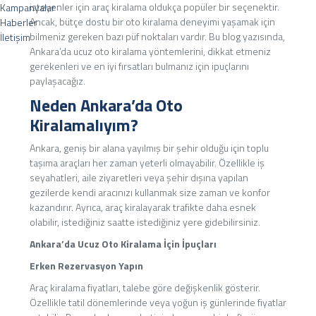
isteyenler için araç kiralama oldukça popüler bir seçenektir.
Kampanyalar
Ancak, bütçe dostu bir oto kiralama deneyimi yaşamak için
Haberler
bilmeniz gereken bazı püf noktaları vardır. Bu blog yazısında,
İletişim
Ankara’da ucuz oto kiralama yöntemlerini, dikkat etmeniz
gerekenleri ve en iyi fırsatları bulmanız için ipuçlarını
paylaşacağız.
Neden Ankara’da Oto
Merkez : Gayret, İpek Sitesi, Bankacılar Cd 12/4, 06170 Yenimahalle/Ankara Şube
: Saray Osman gazi mah Ağrı CD 13/4 Vals kule protokol yolu üzeriPursaklar , Ankara
Kiralamalıyım?
0 (312) 334 31 00 - 0555 050 24 67
Ankara, geniş bir alana yayılmış bir şehir olduğu için toplu
taşıma araçları her zaman yeterli olmayabilir. Özellikle iş
seyahatleri, aile ziyaretleri veya şehir dışına yapılan
gezilerde kendi aracınızı kullanmak size zaman ve konfor
kazandırır. Ayrıca, araç kiralayarak trafikte daha esnek
olabilir, istediğiniz saatte istediğiniz yere gidebilirsiniz.
Ankara’da Ucuz Oto Kiralama İçin İpuçları
Erken Rezervasyon Yapın
Araç kiralama fiyatları, talebe göre değişkenlik gösterir.
Özellikle tatil dönemlerinde veya yoğun iş günlerinde fiyatlar