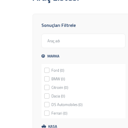
Sıkça Sorulan Sorular
Belgelerimiz
Marka Ortaklıklarımız
Şubelerimiz
Sonuçları Filtrele
Müşteri Görüşleri
Araç Listesi
Hizmetlerimiz
TESLİM NOKTASI HİZMETİ
SİĞORTA HİZMETLERİ
MARKA
Ankara Rent a Car
Esenboğa Araba Kiralama
Ankara Havalimanı Araba Kiralama
Ford (0)
Ankara Havalimanı Araç kiralama
BMW (0)
Tümünü Gör
Transfer
Citroën (0)
Kampanyalar
Dacia (0)
Haberler
DS Automobiles (0)
İletişim
Ferrari (0)
Fiat (0)
KASA