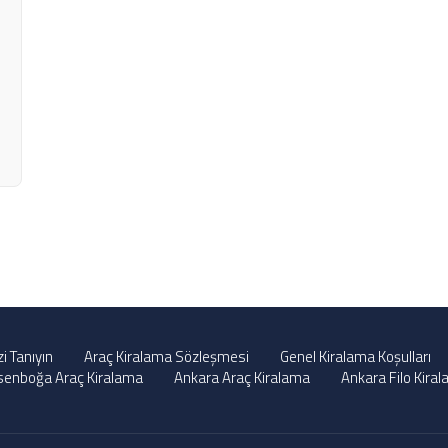
zi Tanıyın
Araç Kiralama Sözleşmesi
Genel Kiralama Koşulları
senboğa Araç Kiralama
Ankara Araç Kiralama
Ankara Filo Kira