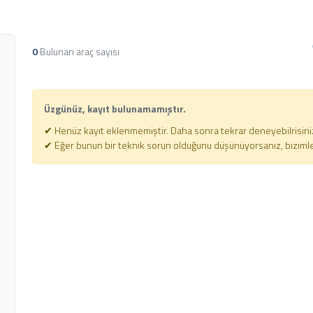
0
Bulunan araç sayısı
Üzgünüz, kayıt bulunamamıştır.
✔ Henüz kayıt eklenmemiştir. Daha sonra tekrar deneyebilrisini
✔ Eğer bunun bir teknik sorun olduğunu düşünüyorsanız, bizimle i