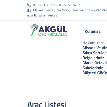
0 (312) 334 31 00 - 0555 050 24 67
Merkez : Gayret, İpek Sitesi, Bankacılar Cd 12/4, 06170
üzeriPursaklar , Ankara
Kurumsal
Hakkımızda
Misyon Ve Vi
Sıkça Sorulan
Belgelerimiz
Marka Ortaklı
Şubelerimiz
Müşteri Görüş
Kurumsal
Hakkımızda
Araç Listesi
Misyon Ve Vizyon