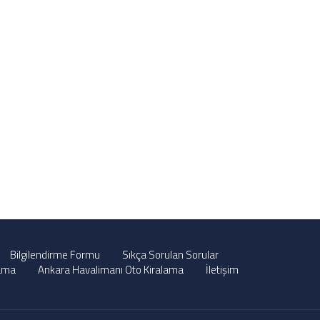
Bilgilendirme Formu
Sıkça Sorulan Sorular
lama
Ankara Havalimanı Oto Kiralama
İletişim