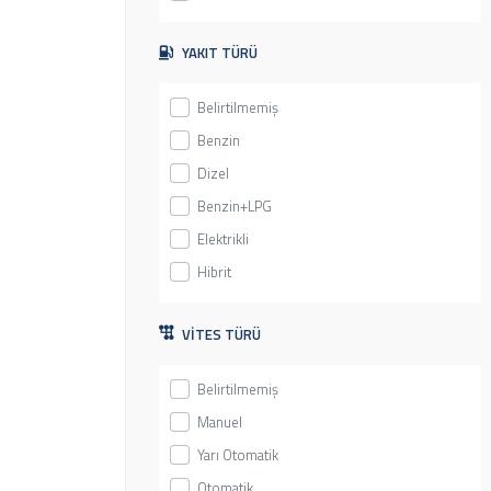
MG (0)
Mini (0)
YAKIT TÜRÜ
Mitsubishi (0)
Belirtilmemiş
Moskwitsch (0)
Benzin
Nissan (0)
Dizel
Opel (0)
Benzin+LPG
Peugeot (0)
Elektrikli
Plymouth (0)
Hibrit
Pontiac (0)
Porsche (0)
VİTES TÜRÜ
Proton (0)
Renault (0)
Belirtilmemiş
Rover (0)
Manuel
Saab (0)
Yarı Otomatik
Seat (0)
Otomatik