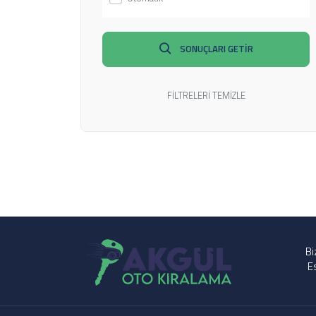
Skoda (0)
Subaru (0)
SONUÇLARI GETİR
Suzuki (0)
Tata (0)
Tesla (0)
FİLTRELERİ TEMİZLE
Tofas (0)
Toyota (0)
Volkswagen (0)
Volvo (0)
Acura (0)
DFM (0)
GMC (0)
Bi
Hummer (0)
E
Isuzu (0)
Jeep (0)