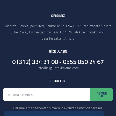
OFİSİMİZ
Merkez : Gayret, İpek Sitesi, Bankacılar Cd 12/4, 06170 Yenimahalle/Ankara
Şube : Saray Osman gazi mah Ağrı CD 13/4 Vals kule protokol yolu
üzeriPursaklar , Ankara
BİZE ULAŞIN
0 (312) 334 31 00 - 0555 050 24 67
info@akgulotokiralama.com
E-BÜLTEN
ABONE
OL
Gelişmelerden haberdar olmak için e-bültene kayıt olabilirsiniz.