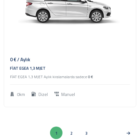
1
2023
Sedan
0
€ / Aylık
FİAT EGEA 1,3 MJET
FİAT EGEA 1,3 MJET Aylık kiralamalarda sadece
0
€
0km
Dizel
Manuel
(current)
1
2
3