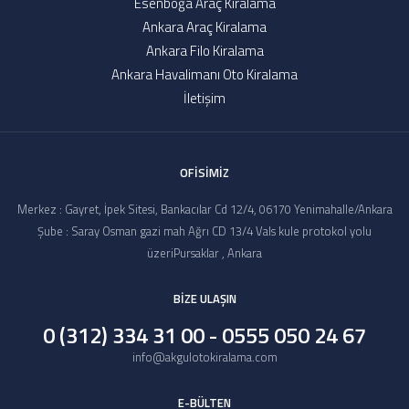
Esenboğa Araç Kiralama
Ankara Araç Kiralama
Ankara Filo Kiralama
Ankara Havalimanı Oto Kiralama
İletişim
OFİSİMİZ
Merkez : Gayret, İpek Sitesi, Bankacılar Cd 12/4, 06170 Yenimahalle/Ankara
Şube : Saray Osman gazi mah Ağrı CD 13/4 Vals kule protokol yolu
üzeriPursaklar , Ankara
BİZE ULAŞIN
0 (312) 334 31 00 - 0555 050 24 67
info@akgulotokiralama.com
E-BÜLTEN