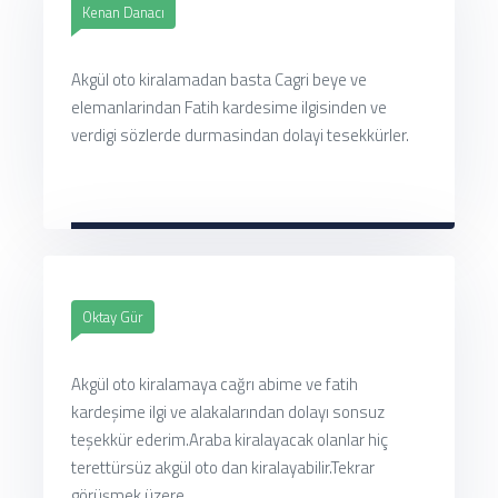
Kenan Danacı
Akgül oto kiralamadan basta Cagri beye ve
elemanlarindan Fatih kardesime ilgisinden ve
verdigi sözlerde durmasindan dolayi tesekkürler.
Oktay Gür
Akgül oto kiralamaya cağrı abime ve fatih
kardeşime ilgi ve alakalarından dolayı sonsuz
teşekkür ederim.Araba kiralayacak olanlar hiç
terettürsüz akgül oto dan kiralayabilir.Tekrar
görüşmek üzere.