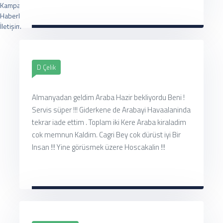
Kampanyalar
Haberler
İletişim
D Çelik
Merkez : Gayret, İpek Sitesi, Bankacılar Cd 12/4, 06170 Yenimahalle/Ankara Şube
: Saray Osman gazi mah Ağrı CD 13/4 Vals kule protokol yolu üzeriPursaklar , Ankara
Almanyadan geldim Araba Hazir bekliyordu Beni !
0 (312) 334 31 00 - 0555 050 24 67
Servis süper !!! Giderkene de Arabayi Havaalaninda
tekrar iade ettim . Toplam iki Kere Araba kiraladim
cok memnun Kaldim. Cagri Bey cok dürüst iyi Bir
Insan !!! Yine görüsmek üzere Hoscakalin !!!