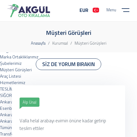
EUR
Menu
Kurumsal
Hakkımızda
Müşteri Görüşleri
Misyon Ve Vizyon
Müşteri Görüşleri
Anasayfa
Kurumsal
Sıkça Sorulan Sorular
Belgelerimiz
Marka Ortaklıklarımız
Şubelerimiz
SİZ DE YORUM BIRAKIN
Müşteri Görüşleri
Araç Listesi
Hizmetlerimiz
TESLİM NOKTASI HİZMETİ
SİĞORTA HİZMETLERİ
Ankara Rent a Car
Alp Ünal
Esenboğa Araba Kiralama
Ankara Havalimanı Araba Kiralama
Valla helal arabayı evimin önüne kadar getirip
Ankara Havalimanı Araç kiralama
Tümünü Gör
teslim ettiler
Transfer